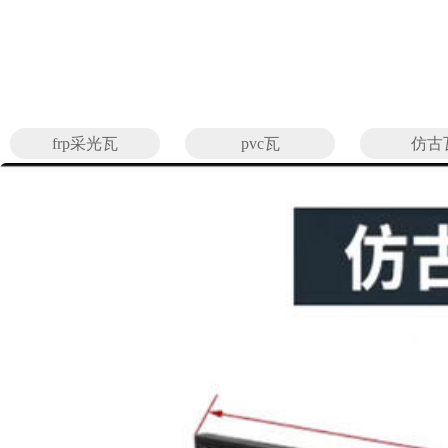
frp采光瓦
pvc瓦
仿古