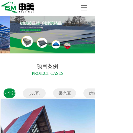
T
o
g
g
l
e
n
a
v
i
项目案例
g
a
PROJECT CASES
t
i
o
> 全部
pvc瓦
采光瓦
仿古瓦
n