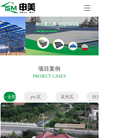
T
o
g
g
l
e
n
a
v
i
项目案例
g
a
PROJECT CASES
t
i
o
> 全部
pvc瓦
采光瓦
仿古瓦
n